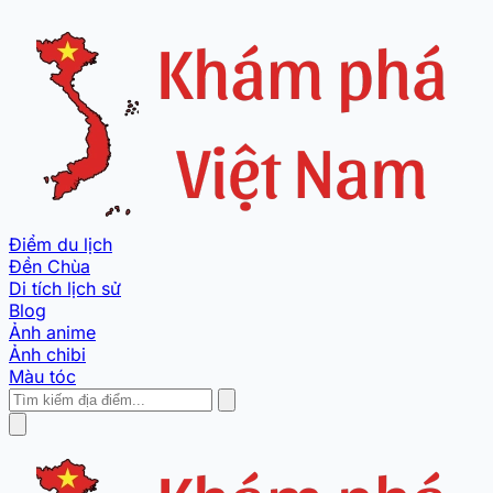
Điểm du lịch
Đền Chùa
Di tích lịch sử
Blog
Ảnh anime
Ảnh chibi
Màu tóc