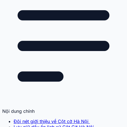
Nội dung chính
Đôi nét giới thiệu về Cột cờ Hà Nội
Lưu giữ dấu ấn lịch sử Cột Cờ Hà Nội