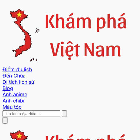
Điểm du lịch
Đền Chùa
Di tích lịch sử
Blog
Ảnh anime
Ảnh chibi
Màu tóc