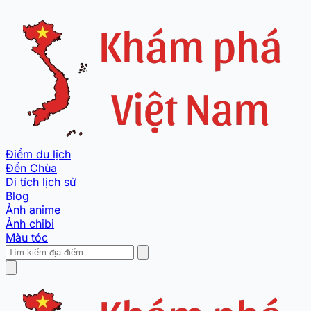
Điểm du lịch
Đền Chùa
Di tích lịch sử
Blog
Ảnh anime
Ảnh chibi
Màu tóc