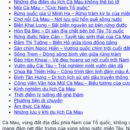
Những địa điểm du lịch Cà Mau không thể bỏ lỡ
Mũi Cà Mau – “Cực Nam Tổ quốc”
Rừng quốc gia U Minh Hạ – Rừng tràm kỳ bí của miề
Chợ nổi Cà Mau – Nơi lưu giữ hồn quê sông nước
Biển Khai Long – Bãi biển nguyên sơ bên rừng đước
Hòn Đá Bạc – Di sản địa chất bên bờ Tây Tổ quốc
Rừng đước Năm Căn – Tuyệt tác sinh thái của Cà Ma
Đầm Thị Tường – Biển Hồ giữa lòng đồng bằng
Sân chim Ngọc Hiển – Vương quốc chim trời cuối đấ
Sông Trẹm – Dòng sông bình yên giữa rừng tràm
Đảo Hòn Khoai – Vẻ đẹp hoang sơ nơi cuối trời Nam
Vườn dâu Cái Tàu – Trải nghiệm miệt vườn dân dã
Chùa Bà Thiên Hậu – Công trình tâm linh đậm màu 
Đình Tân Hưng – Di tích lịch sử ghi dấu truyền thống
Công viên Văn hóa Mũi Cà Mau – Biểu tượng của c
Kinh nghiệm du lịch Cà Mau
Thời điểm lý tưởng để ghé thăm
Phương tiện di chuyển
Ẩm thực Cà Mau
Những lưu ý khi du lịch Cà Mau
Cà Mau, vùng đất địa đầu phía Nam của Tổ quốc, không ch
mang đậm nét đặc trưng của vùng sông nước miền Tây.