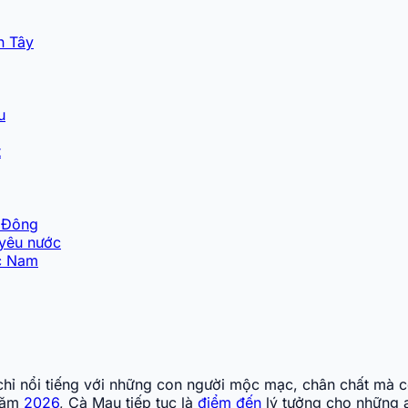
n Tây
u
t
Á Đông
 yêu nước
ực Nam
ỉ nổi tiếng với những con người mộc mạc, chân chất mà cò
 Năm
2026
, Cà Mau tiếp tục là
điểm đến
lý tưởng cho những a