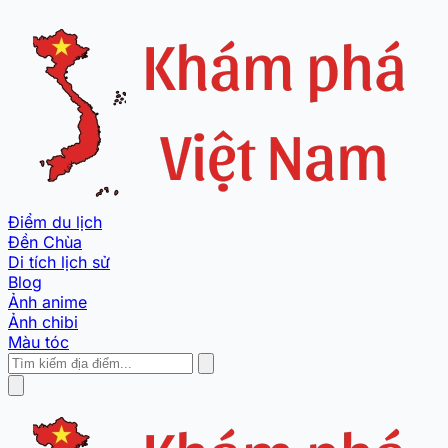
Điểm du lịch
Đền Chùa
Di tích lịch sử
Blog
Ảnh anime
Ảnh chibi
Màu tóc