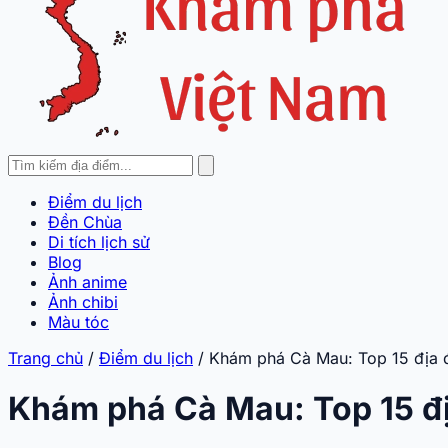
Điểm du lịch
Đền Chùa
Di tích lịch sử
Blog
Ảnh anime
Ảnh chibi
Màu tóc
Trang chủ
/
Điểm du lịch
/
Khám phá Cà Mau: Top 15 địa đ
Khám phá Cà Mau: Top 15 địa