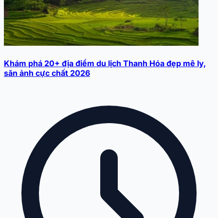
Khám phá 20+ địa điểm du lịch Thanh Hóa đẹp mê ly,
săn ảnh cực chất 2026