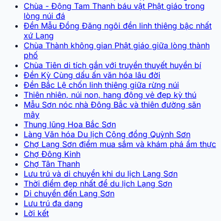
Chùa - Động Tam Thanh báu vật Phật giáo trong
lòng núi đá
Đền Mẫu Đồng Đăng ngôi đền linh thiêng bậc nhất
xứ Lạng
Chùa Thành không gian Phật giáo giữa lòng thành
phố
Chùa Tiên di tích gắn với truyền thuyết huyền bí
Đền Kỳ Cùng dấu ấn văn hóa lâu đời
Đền Bắc Lệ chốn linh thiêng giữa rừng núi
Thiên nhiên, núi non, hang động vẻ đẹp kỳ thú
Mẫu Sơn nóc nhà Đông Bắc và thiên đường săn
mây
Thung lũng Hoa Bắc Sơn
Làng Văn hóa Du lịch Cộng đồng Quỳnh Sơn
Chợ Lạng Sơn điểm mua sắm và khám phá ẩm thực
Chợ Đông Kinh
Chợ Tân Thanh
Lưu trú và di chuyển khi du lịch Lạng Sơn
Thời điểm đẹp nhất để du lịch Lạng Sơn
Di chuyển đến Lạng Sơn
Lưu trú đa dạng
Lời kết