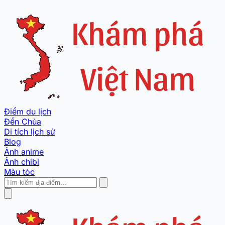
Điểm du lịch
Đền Chùa
Di tích lịch sử
Blog
Ảnh anime
Ảnh chibi
Màu tóc