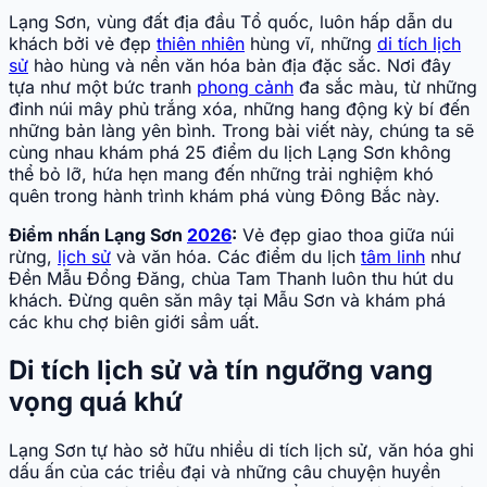
Lạng Sơn, vùng đất địa đầu Tổ quốc, luôn hấp dẫn du
khách bởi vẻ đẹp
thiên nhiên
hùng vĩ, những
di tích lịch
sử
hào hùng và nền văn hóa bản địa đặc sắc. Nơi đây
tựa như một bức tranh
phong cảnh
đa sắc màu, từ những
đỉnh núi mây phủ trắng xóa, những hang động kỳ bí đến
những bản làng yên bình. Trong bài viết này, chúng ta sẽ
cùng nhau khám phá 25 điểm du lịch Lạng Sơn không
thể bỏ lỡ, hứa hẹn mang đến những trải nghiệm khó
quên trong hành trình khám phá vùng Đông Bắc này.
Điểm nhấn Lạng Sơn
2026
:
Vẻ đẹp giao thoa giữa núi
rừng,
lịch sử
và văn hóa. Các điểm du lịch
tâm linh
như
Đền Mẫu Đồng Đăng, chùa Tam Thanh luôn thu hút du
khách. Đừng quên săn mây tại Mẫu Sơn và khám phá
các khu chợ biên giới sầm uất.
Di tích lịch sử và tín ngưỡng vang
vọng quá khứ
Lạng Sơn tự hào sở hữu nhiều di tích lịch sử, văn hóa ghi
dấu ấn của các triều đại và những câu chuyện huyền