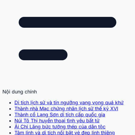
Nội dung chính
Di tích lịch sử và tín ngưỡng vang vọng quá khứ
Thành nhà Mạc chứng nhân lịch sử thế kỷ XVI
Thành cổ Lạng Sơn di tích cấp quốc gia
Núi Tô Thị huyền thoại tình yêu bất tử
Ải Chi Lăng bức tường thép của dân tộc
Tâm linh và di tích nổi bật vẻ đẹp linh thiêng