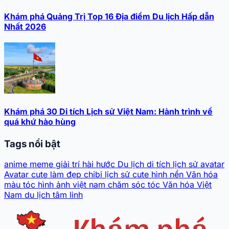
Khám phá Quảng Trị Top 16 Địa điểm Du lịch Hấp dẫn
Nhất 2026
Khám phá 30 Di tích Lịch sử Việt Nam: Hành trình về
quá khứ hào hùng
Tags nổi bật
anime
meme
giải trí
hài hước
Du lịch
di tích lịch sử
avatar
Avatar cute
làm đẹp
chibi
lịch sử
cute
hình nền
Văn hóa
màu tóc
hình ảnh
việt nam
chăm sóc tóc
Văn hóa Việt
Nam
du lịch tâm linh