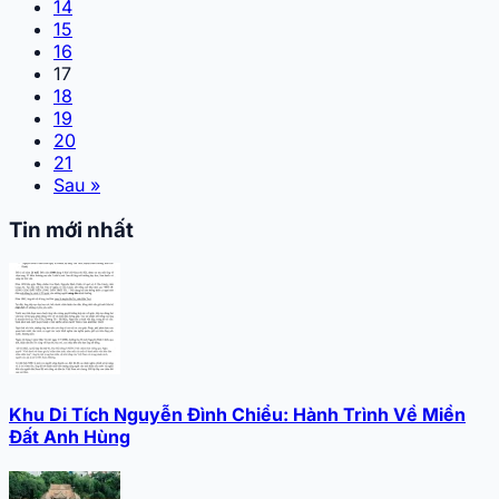
14
15
16
17
18
19
20
21
Sau »
Tin mới nhất
Khu Di Tích Nguyễn Đình Chiểu: Hành Trình Về Miền
Đất Anh Hùng