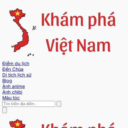
Điểm du lịch
Đền Chùa
Di tích lịch sử
Blog
Ảnh anime
Ảnh chibi
Màu tóc