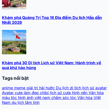
Khám phá Quảng Trị Top 16 Địa điểm Du lịch Hấp dẫn
Nhất 2026
Khám phá 30 Di tích Lịch sử Việt Nam: Hành trình về
quá khứ hào hùng
Tags nổi bật
anime
meme
giải trí
hài hước
Du lịch
di tích lịch sử
avatar
Avatar cute
làm đẹp
chibi
lịch sử
cute
hình nền
Văn hóa
màu tóc
hình ảnh
việt nam
chăm sóc tóc
Văn hóa Việt
Nam
du lịch tâm linh