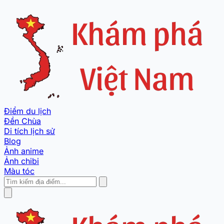
Điểm du lịch
Đền Chùa
Di tích lịch sử
Blog
Ảnh anime
Ảnh chibi
Màu tóc